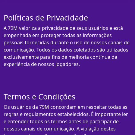
Políticas de Privacidade
A 79M valoriza a privacidade de seus usuários e está
empenhada em proteger todas as informações
pessoais fornecidas durante o uso de nossos canais de
comunicação. Todos os dados coletados são utilizados
exclusivamente para fins de melhoria contínua da
experiência de nossos jogadores.
Termos e Condições
Os usuários da 79M concordam em respeitar todas as
regras e regulamentos estabelecidos. É importante ler
e entender todos os termos antes de participar de
nossos canais de comunicação. A violação destes