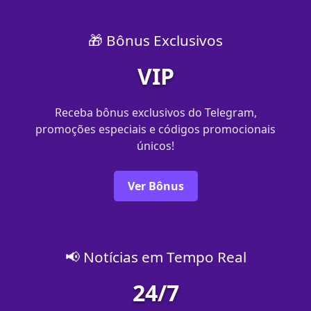
🎁 Bônus Exclusivos
VIP
Receba bônus exclusivos do Telegram,
promoções especiais e códigos promocionais
únicos!
Ver Bônus
📢 Notícias em Tempo Real
24/7