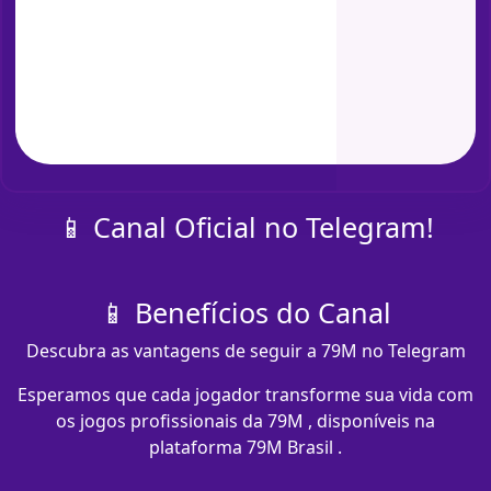
📱 Canal Oficial no Telegram!
📱 Benefícios do Canal
Descubra as vantagens de seguir a 79M no Telegram
Esperamos que cada jogador transforme sua vida com
os jogos profissionais da 79M , disponíveis na
plataforma 79M Brasil .