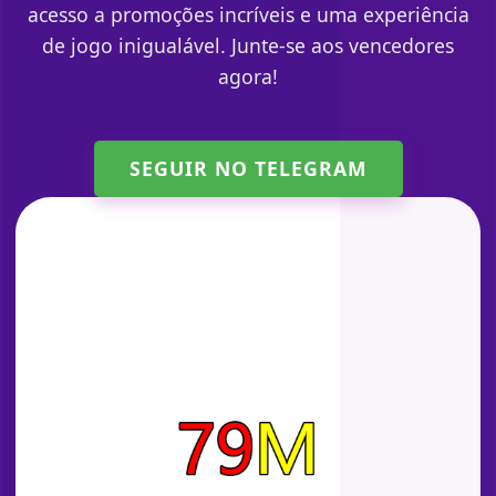
acesso a promoções incríveis e uma experiência
de jogo inigualável. Junte-se aos vencedores
agora!
SEGUIR NO TELEGRAM