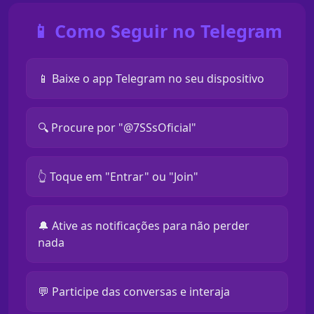
📱 Como Seguir no Telegram
📱 Baixe o app Telegram no seu dispositivo
🔍 Procure por "@7SSsOficial"
👆 Toque em "Entrar" ou "Join"
🔔 Ative as notificações para não perder
nada
💬 Participe das conversas e interaja