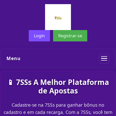
Login
Registrar-se
Menu
📱 7SSs A Melhor Plataforma
de Apostas
Cadastre-se na 7SSs para ganhar bônus no
cadastro e em cada recarga. Com a 7SSs, você tem