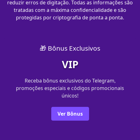
reduzir erros de digitação. Todas as informações são
tratadas com a máxima confidencialidade e são
protegidas por criptografia de ponta a ponta.
🎁 Bônus Exclusivos
VIP
Receba bônus exclusivos do Telegram,
promoções especiais e códigos promocionais
únicos!
Ver Bônus