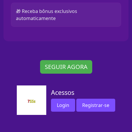
🎁 Receba bônus exclusivos
automaticamente
SEGUIR AGORA
Acessos
Login
Registrar-se