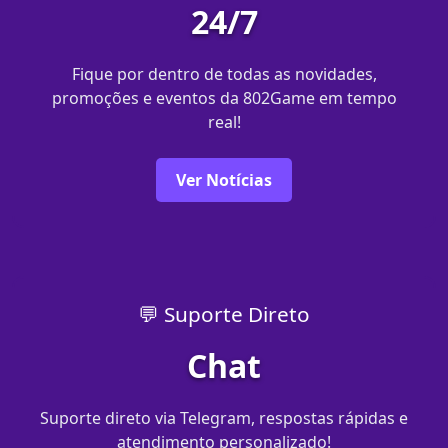
24/7
Fique por dentro de todas as novidades,
promoções e eventos da 802Game em tempo
real!
Ver Notícias
💬 Suporte Direto
Chat
Suporte direto via Telegram, respostas rápidas e
atendimento personalizado!