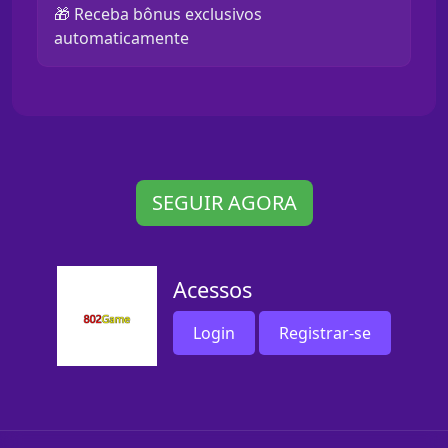
🎁 Receba bônus exclusivos
automaticamente
SEGUIR AGORA
Acessos
Login
Registrar-se