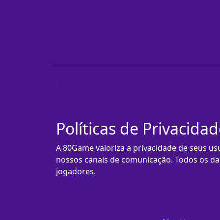
Políticas de Privacida
A 80Game valoriza a privacidade de seus u
nossos canais de comunicação. Todos os dad
jogadores.