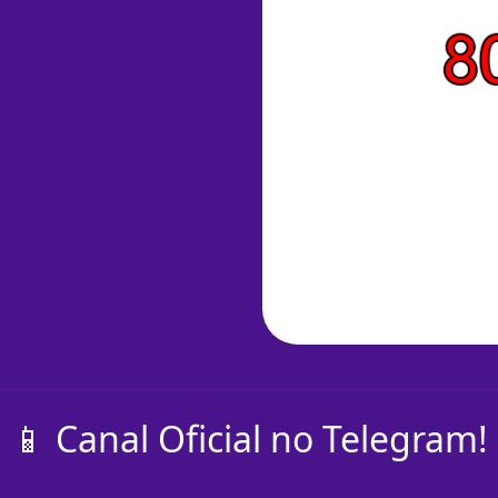
📱 Canal Oficial no Telegram!