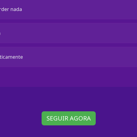
erder nada
a
aticamente
SEGUIR AGORA