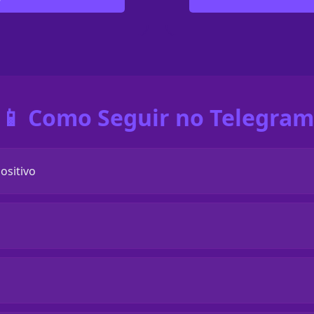
📱 Como Seguir no Telegram
ositivo