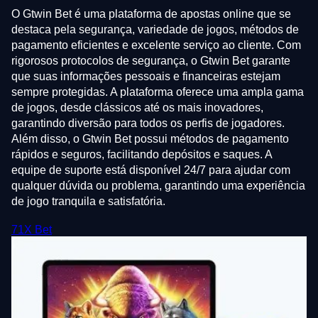
O Gtwin Bet é uma plataforma de apostas online que se
destaca pela segurança, variedade de jogos, métodos de
pagamento eficientes e excelente serviço ao cliente. Com
rigorosos protocolos de segurança, o Gtwin Bet garante
que suas informações pessoais e financeiras estejam
sempre protegidas. A plataforma oferece uma ampla gama
de jogos, desde clássicos até os mais inovadores,
garantindo diversão para todos os perfis de jogadores.
Além disso, o Gtwin Bet possui métodos de pagamento
rápidos e seguros, facilitando depósitos e saques. A
equipe de suporte está disponível 24/7 para ajudar com
qualquer dúvida ou problema, garantindo uma experiência
de jogo tranquila e satisfatória.
71X Bet