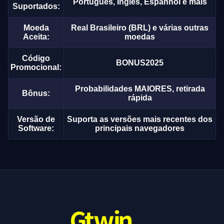
Português, Inglês, Espanhol e mais
Suportados:
Moeda
Real Brasileiro (BRL) e várias outras
Aceita:
moedas
Código
BONUS2025
Promocional:
Probabilidades MAIORES, retirada
Bônus:
rápida
Versão de
Suporta as versões mais recentes dos
Software:
principais navegadores