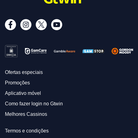
Ofertas especiais
Promoções
Aplicativo móvel
Como fazer login no Gtwin
Melhores Cassinos
Termos e condições