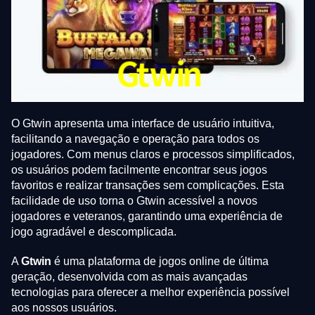
O Gtwin apresenta uma interface de usuário intuitiva,
facilitando a navegação e operação para todos os
jogadores. Com menus claros e processos simplificados,
os usuários podem facilmente encontrar seus jogos
favoritos e realizar transações sem complicações. Esta
facilidade de uso torna o Gtwin acessível a novos
jogadores e veteranos, garantindo uma experiência de
jogo agradável e descomplicada.
A
Gtwin
é uma plataforma de jogos online de última
geração, desenvolvida com as mais avançadas
tecnologias para oferecer a melhor experiência possível
aos nossos usuários.